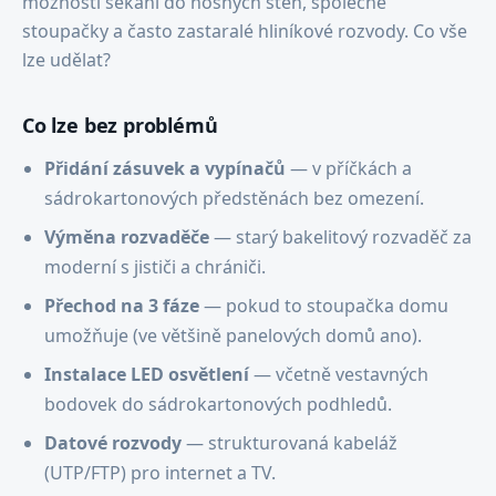
možnosti sekání do nosných stěn, společné
stoupačky a často zastaralé hliníkové rozvody. Co vše
lze udělat?
Co lze bez problémů
Přidání zásuvek a vypínačů
— v příčkách a
sádrokartonových předstěnách bez omezení.
Výměna rozvaděče
— starý bakelitový rozvaděč za
moderní s jističi a chrániči.
Přechod na 3 fáze
— pokud to stoupačka domu
umožňuje (ve většině panelových domů ano).
Instalace LED osvětlení
— včetně vestavných
bodovek do sádrokartonových podhledů.
Datové rozvody
— strukturovaná kabeláž
(UTP/FTP) pro internet a TV.