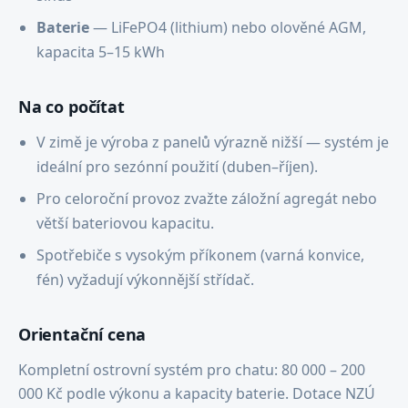
Baterie
— LiFePO4 (lithium) nebo olověné AGM,
kapacita 5–15 kWh
Na co počítat
V zimě je výroba z panelů výrazně nižší — systém je
ideální pro sezónní použití (duben–říjen).
Pro celoroční provoz zvažte záložní agregát nebo
větší bateriovou kapacitu.
Spotřebiče s vysokým příkonem (varná konvice,
fén) vyžadují výkonnější střídač.
Orientační cena
Kompletní ostrovní systém pro chatu: 80 000 – 200
000 Kč podle výkonu a kapacity baterie. Dotace NZÚ