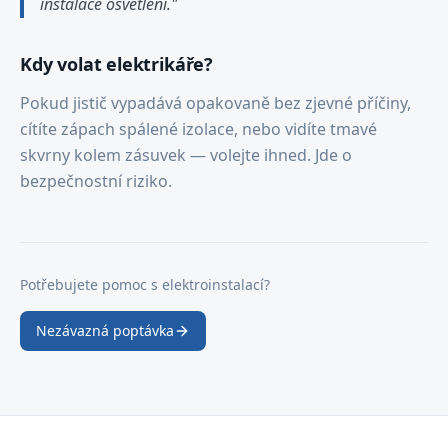
instalace osvětlení."
Kdy volat elektrikáře?
Pokud jistič vypadává opakovaně bez zjevné příčiny,
cítíte zápach spálené izolace, nebo vidíte tmavé
skvrny kolem zásuvek — volejte ihned. Jde o
bezpečnostní riziko.
Potřebujete pomoc s elektroinstalací?
Nezávazná poptávka