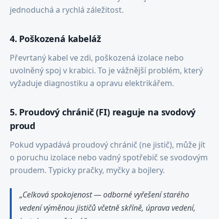
jednoduchá a rychlá záležitost.
4. Poškozená kabeláž
Převrtaný kabel ve zdi, poškozená izolace nebo
uvolněný spoj v krabici. To je vážnější problém, který
vyžaduje diagnostiku a opravu elektrikářem.
5. Proudový chránič (FI) reaguje na svodový
proud
Pokud vypadává proudový chránič (ne jistič), může jít
o poruchu izolace nebo vadný spotřebič se svodovým
proudem. Typicky pračky, myčky a bojlery.
„Celková spokojenost — odborné vyřešení starého
vedení výměnou jističů včetně skříně, úprava vedení,